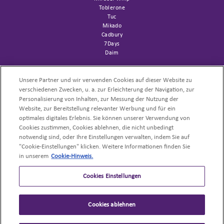
Toblerone
Tuc
Mikado
Cadbury
7Days
Daim
SUPPORT
Channelfolder
Unsere Partner und wir verwenden Cookies auf dieser Website zu
Sortimentsliste AFH
verschiedenen Zwecken, u. a. zur Erleichterung der Navigation, zur
Trademark
Personalisierung von Inhalten, zur Messung der Nutzung der
Website, zur Bereitstellung relevanter Werbung und für ein
NACHHALTIGKEIT
optimales digitales Erlebnis. Sie können unserer Verwendung von
Cookies zustimmen, Cookies ablehnen, die nicht unbedingt
UNSERE PRODUKTE
notwendig sind, oder Ihre Einstellungen verwalten, indem Sie auf
"Cookie-Einstellungen" klicken. Weitere Informationen finden Sie
PROFI-REZEPTE
in unserem
Cookie-Hinweis.
Cookies Einstellungen
Cookies ablehnen
©
Mondelēz International
All Rights Reserved
.