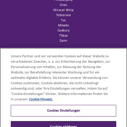
Oreo
Miracel Whip
Toblerone
Tuc
Mikado
Cadbury
7Days
Daim
SUPPORT
Channelfolder
Unsere Partner und wir verwenden Cookies auf dieser Website zu
Sortimentsliste AFH
verschiedenen Zwecken, u. a. zur Erleichterung der Navigation, zur
Trademark
Personalisierung von Inhalten, zur Messung der Nutzung der
Website, zur Bereitstellung relevanter Werbung und für ein
NACHHALTIGKEIT
optimales digitales Erlebnis. Sie können unserer Verwendung von
Cookies zustimmen, Cookies ablehnen, die nicht unbedingt
UNSERE PRODUKTE
notwendig sind, oder Ihre Einstellungen verwalten, indem Sie auf
"Cookie-Einstellungen" klicken. Weitere Informationen finden Sie
PROFI-REZEPTE
in unserem
Cookie-Hinweis.
Cookies Einstellungen
Cookies ablehnen