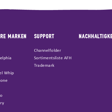
ERE MARKEN
SUPPORT
NACHHALTIGKE
Channelfolder
elphia
Sortimentsliste AFH
Trademark
el Whip
rone
do
ry