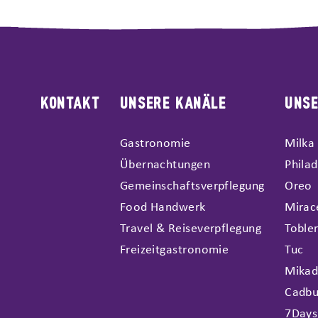
KONTAKT
UNSERE KANÄLE
UNS
Gastronomie
Milka
Übernachtungen
Philad
Gemeinschaftsverpflegung
Oreo
Food Handwerk
Mirac
Travel & Reiseverpflegung
Toble
Freizeitgastronomie
Tuc
Mika
Cadbu
7Days