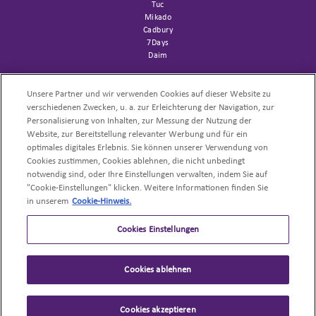
Tuc
Mikado
Cadbury
7Days
Daim
SUPPORT
Channelfolder
Unsere Partner und wir verwenden Cookies auf dieser Website zu
Sortimentsliste AFH
verschiedenen Zwecken, u. a. zur Erleichterung der Navigation, zur
Trademark
Personalisierung von Inhalten, zur Messung der Nutzung der
Website, zur Bereitstellung relevanter Werbung und für ein
NACHHALTIGKEIT
optimales digitales Erlebnis. Sie können unserer Verwendung von
Cookies zustimmen, Cookies ablehnen, die nicht unbedingt
UNSERE PRODUKTE
notwendig sind, oder Ihre Einstellungen verwalten, indem Sie auf
"Cookie-Einstellungen" klicken. Weitere Informationen finden Sie
PROFI-REZEPTE
in unserem
Cookie-Hinweis.
Cookies Einstellungen
Cookies ablehnen
©
Mondelēz International
All Rights Reserved
.
Karriere
Impressum
Nutzungsbedingungen
Cookies akzeptieren
Datenschutzerklärung
Cookies
Sitemap