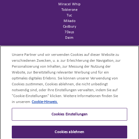
Miracel Whip
Toblerone
Tuc
Mikado
Cadbury
7Days
Daim
SUPPORT
Channelfolder
Unsere Partner und wir verwenden Cookies auf dieser Website zu
Sortimentsliste AFH
verschiedenen Zwecken, u. a. zur Erleichterung der Navigation, zur
Trademark
Personalisierung von Inhalten, zur Messung der Nutzung der
Website, zur Bereitstellung relevanter Werbung und für ein
NACHHALTIGKEIT
optimales digitales Erlebnis. Sie können unserer Verwendung von
Cookies zustimmen, Cookies ablehnen, die nicht unbedingt
UNSERE PRODUKTE
notwendig sind, oder Ihre Einstellungen verwalten, indem Sie auf
"Cookie-Einstellungen" klicken. Weitere Informationen finden Sie
PROFI-REZEPTE
in unserem
Cookie-Hinweis.
Cookies Einstellungen
Cookies ablehnen
©
Mondelēz International
All Rights Reserved
.