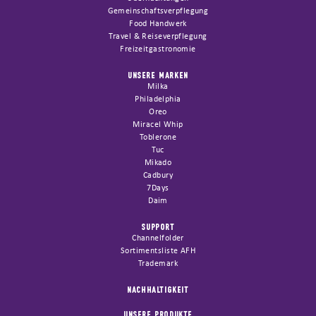
Gemeinschaftsverpflegung
Food Handwerk
Travel & Reiseverpflegung
Freizeitgastronomie
UNSERE MARKEN
Milka
Philadelphia
Oreo
Miracel Whip
Toblerone
Tuc
Mikado
Cadbury
7Days
Daim
SUPPORT
Channelfolder
Sortimentsliste AFH
Trademark
NACHHALTIGKEIT
UNSERE PRODUKTE