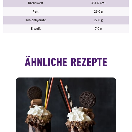
Brennwert
351.6 kcal
Fett
26.0 g
Kohlenhydrate
22.0 g
Eiweiß
7.0 g
ähnliche Rezepte