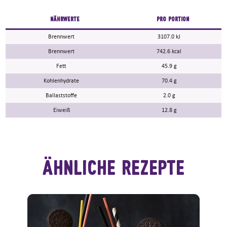
NÄHRWERTE
PRO PORTION
Brennwert
3107.0 kJ
Brennwert
742.6 kcal
Fett
45.9 g
Kohlenhydrate
70.4 g
Ballaststoffe
2.0 g
Eiweiß
12.8 g
ähnliche Rezepte