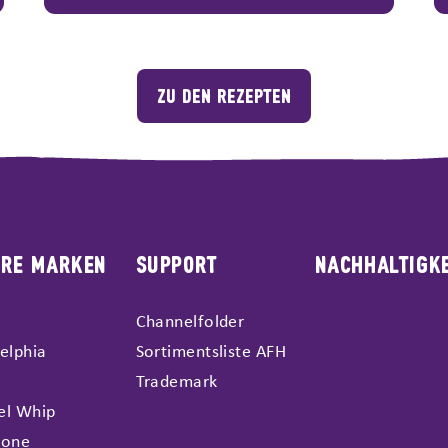
ZU DEN REZEPTEN
ERE MARKEN
SUPPORT
NACHHALTIGKE
Channelfolder
elphia
Sortimentsliste AFH
Trademark
el Whip
rone