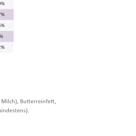
0%
7%
6%
5%
2%
ilch), Butterreinfett,
indestens).