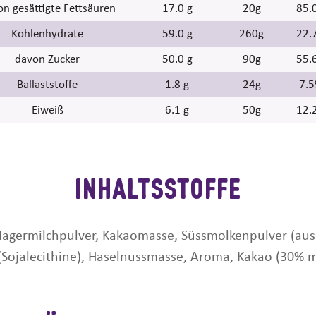
n gesättigte Fettsäuren
17.0 g
20g
85.
Kohlenhydrate
59.0 g
260g
22.
davon Zucker
50.0 g
90g
55.
Ballaststoffe
1.8 g
24g
7.
Eiweiß
6.1 g
50g
12.
Inhaltsstoffe
Magermilchpulver, Kakaomasse, Süssmolkenpulver (aus M
(Sojalecithine), Haselnussmasse, Aroma, Kakao (30% m