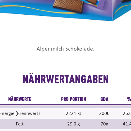
Alpenmilch Schokolade.
Nährwertangaben
NÄHRWERTE
PRO PORTION
GDA
%
Energie (Brennwert)
2221 kJ
2000
26.
Fett
29.0 g
70g
41.