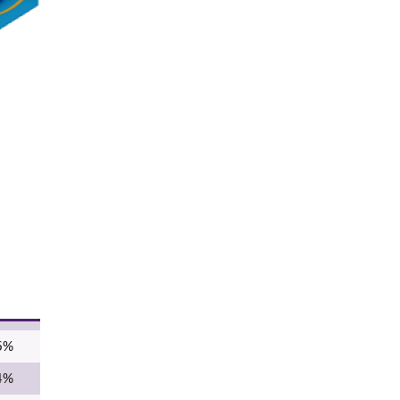
6%
4%