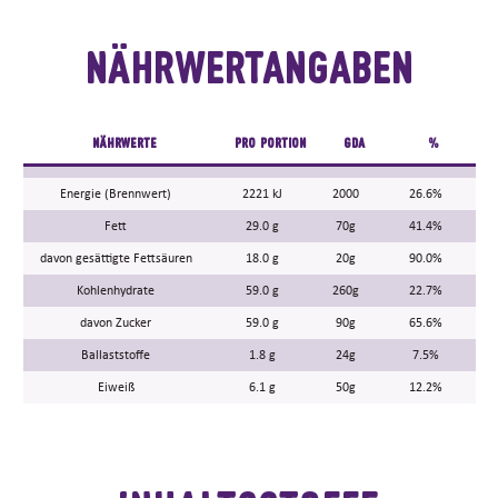
Nährwertangaben
NÄHRWERTE
PRO PORTION
GDA
%
Energie (Brennwert)
2221 kJ
2000
26.6%
Fett
29.0 g
70g
41.4%
davon gesättigte Fettsäuren
18.0 g
20g
90.0%
Kohlenhydrate
59.0 g
260g
22.7%
davon Zucker
59.0 g
90g
65.6%
Ballaststoffe
1.8 g
24g
7.5%
Eiweiß
6.1 g
50g
12.2%