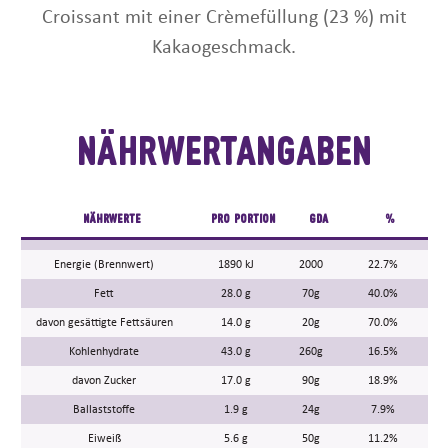
Croissant mit einer Crèmefüllung (23 %) mit
Kakaogeschmack.
Nährwertangaben
NÄHRWERTE
PRO PORTION
GDA
%
Energie (Brennwert)
1890 kJ
2000
22.7%
Fett
28.0 g
70g
40.0%
davon gesättigte Fettsäuren
14.0 g
20g
70.0%
Kohlenhydrate
43.0 g
260g
16.5%
davon Zucker
17.0 g
90g
18.9%
Ballaststoffe
1.9 g
24g
7.9%
Eiweiß
5.6 g
50g
11.2%