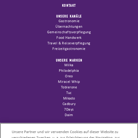
KONTAKT
UNSERE KANÄLE
Gastronomie
Übernachtungen
Gemeinschaftsverpflegung
Food Handwerk
Travel & Reiseverpflegung
Freizeitgastronomie
UNSERE MARKEN
Milka
Philadelphia
Oreo
Miracel Whip
Toblerone
Tuc
Mikado
Cadbury
7Days
Daim
SUPPORT
Channelfolder
Unsere Partner und wir verwenden Cookies auf dieser Website zu
Sortimentsliste AFH
verschiedenen Zwecken, u. a. zur Erleichterung der Navigation, zur